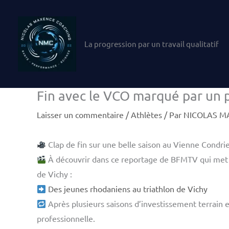
Aller
au
contenu
La progression par un travail qualitatif
Fin avec le VCO marqué par un
Laisser un commentaire
/
Athlètes
/ Par
NICOLAS M
Clap de fin sur une belle saison au Vienne Condri
À découvrir dans ce reportage de BFMTV qui met en 
de Vichy :
Des jeunes rhodaniens au triathlon de Vichy
Après plusieurs saisons d’investissement terrain e
professionnelle.