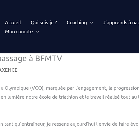
Accueil
Qui suis-je ?
Coaching
J’apprends à na
Mon compte
 passage à BFMTV
AXENCE
eu Olympique (VCO), marquée par l’engagement, la progression 
lumière notre école de triathlon et le travail réalisé tout au 
n tant qu’entraîneur, je ressens aujourd’hui l’envie de faire é