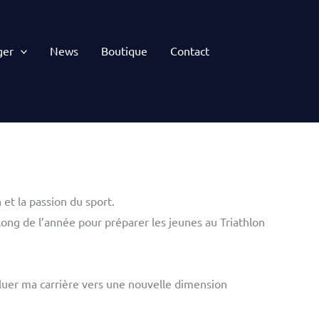
ger
News
Boutique
Contact
et la passion du sport.
long de l’année pour préparer les jeunes au Triathlon
voluer ma carrière vers une nouvelle dimension