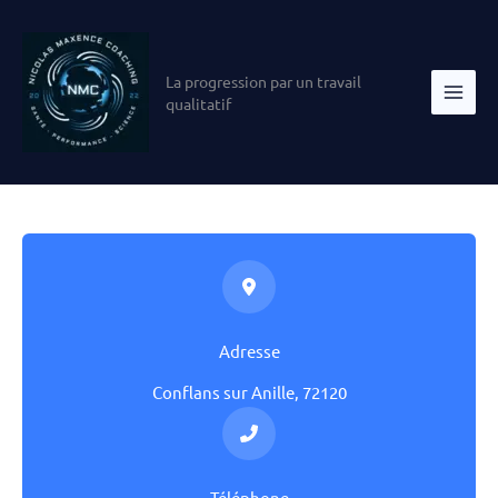
Aller
au
contenu
La progression par un travail
qualitatif
Adresse
Conflans sur Anille, 72120
Téléphone